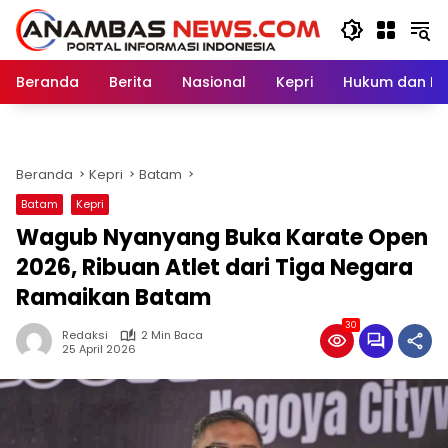
Langsung
ke
konten
Beranda
Berita
Nasional
Kepri
Hukum dan Kri
Beranda
Kepri
Batam
Batam
Kepri
Wagub Nyanyang Buka Karate Open
2026, Ribuan Atlet dari Tiga Negara
Ramaikan Batam
30
Redaksi
2 Min Baca
25 April 2026