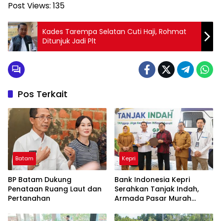
Post Views:
135
Kades Tarempa Selatan Cuti Haji, Rohmat
Ditunjuk Jadi Plt
Pos Terkait
Batam
Kepri
BP Batam Dukung
Bank Indonesia Kepri
Penataan Ruang Laut dan
Serahkan Tanjak Indah,
Pertanahan
Armada Pasar Murah
Keliling Jaga Kestabilan
Inflasi Daerah