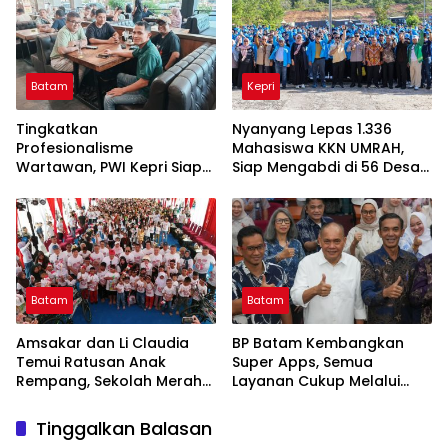
Batam
Kepri
Tingkatkan
Nyanyang Lepas 1.336
Profesionalisme
Mahasiswa KKN UMRAH,
Wartawan, PWI Kepri Siap
Siap Mengabdi di 56 Desa
Gelar Uji Kompetensi
dan Kelurahan Kepri
Wartawan Gratis Sesuai
Prosedur
Batam
Batam
Amsakar dan Li Claudia
BP Batam Kembangkan
Temui Ratusan Anak
Super Apps, Semua
Rempang, Sekolah Merah
Layanan Cukup Melalui
Putih Jembatan Mencapai
Satu Pintu Digital
Mimpi
Tinggalkan Balasan