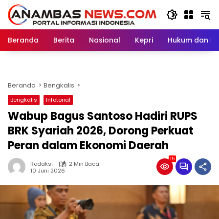
Langsung
ke
konten
Beranda
Berita
Nasional
Kepri
Hukum dan Kri
Beranda
Bengkalis
Bengkalis
Infotorial
Wabup Bagus Santoso Hadiri RUPS
BRK Syariah 2026, Dorong Perkuat
Peran dalam Ekonomi Daerah
15
Redaksi
2 Min Baca
10 Juni 2026