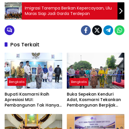
Imigrasi Tarempa Berikan Kepercayaan, Ulu
Maras Siap Jadi Garda Terdepan
Pos Terkait
Bengkalis
Bengkalis
Bupati Kasmarni Raih
Buka Sepekan Kenduri
Apresiasi MUI:
Adat, Kasmarni Tekankan
Pembangunan Tak Hanya
Pembangunan Berpijak
Fisik, Juga Nilai Agama
Budaya