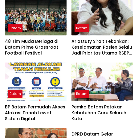
Batam
Batam
48 Tim Muda Berlaga di
Ariastuty Sirait Tekankan:
Batam Prime Grassroot
Keselamatan Pasien Selalu
Football Festival
Jadi Prioritas Utama RSBP
Batam
Batam
Batam
BP Batam Permudah Akses
Pemko Batam Petakan
Alokasi Tanah Lewat
Kebutuhan Guru Seluruh
Sistem Digital
Kota
Advetorial
DPRD Batam Gelar