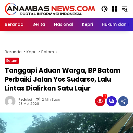
Langsung
ke
konten
Beranda
Berita
Nasional
Kepri
Hukum dan Kri
Beranda
Kepri
Batam
Batam
Tanggapi Aduan Warga, BP Batam
Perbaiki Jalan Yos Sudarso, Lalu
Lintas Dialirkan Satu Lajur
12
Redaksi
2 Min Baca
23 Mei 2026