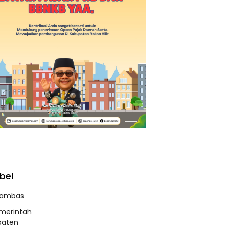
bel
ambas
merintah
paten