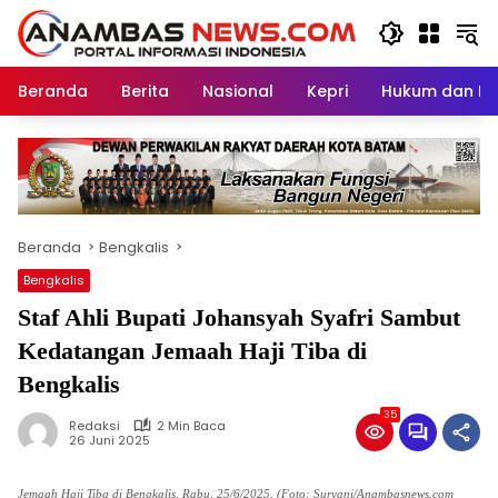
Langsung
ke
konten
Beranda
Berita
Nasional
Kepri
Hukum dan Kri
Beranda
Bengkalis
Bengkalis
Staf Ahli Bupati Johansyah Syafri Sambut
Kedatangan Jemaah Haji Tiba di
Bengkalis
35
Redaksi
2 Min Baca
26 Juni 2025
Jemaah Haji Tiba di Bengkalis, Rabu, 25/6/2025. (Foto: Suryani/Anambasnews.com