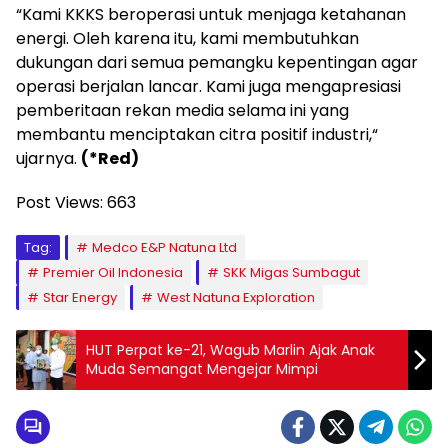
“Kami KKKS beroperasi untuk menjaga ketahanan
energi. Oleh karena itu, kami membutuhkan
dukungan dari semua pemangku kepentingan agar
operasi berjalan lancar. Kami juga mengapresiasi
pemberitaan rekan media selama ini yang
membantu menciptakan citra positif industri,“
ujarnya.
(*Red)
Post Views:
663
Tag:
Medco E&P Natuna Ltd
Premier Oil Indonesia
SKK Migas Sumbagut
Star Energy
West Natuna Exploration
HUT Perpat ke-21, Wagub Marlin Ajak Anak
Muda Semangat Mengejar Mimpi