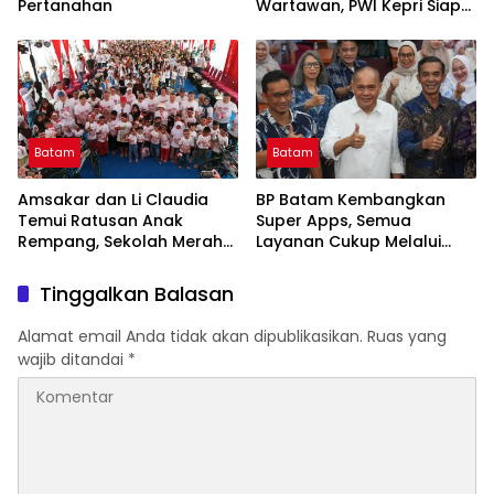
Pertanahan
Wartawan, PWI Kepri Siap
Gelar Uji Kompetensi
Wartawan Gratis Sesuai
Prosedur
Batam
Batam
Amsakar dan Li Claudia
BP Batam Kembangkan
Temui Ratusan Anak
Super Apps, Semua
Rempang, Sekolah Merah
Layanan Cukup Melalui
Putih Jembatan Mencapai
Satu Pintu Digital
Mimpi
Tinggalkan Balasan
Alamat email Anda tidak akan dipublikasikan.
Ruas yang
wajib ditandai
*