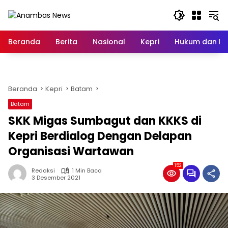
Langsung
ke
konten
Beranda
Berita
Nasional
Kepri
Hukum dan Kri
Beranda
Kepri
Batam
Batam
SKK Migas Sumbagut dan KKKS di
Kepri Berdialog Dengan Delapan
Organisasi Wartawan
152
Redaksi
1 Min Baca
3 Desember 2021