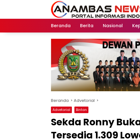
Langsung
ke
konten
Beranda
Berita
Nasional
Kep
Beranda
Advetorial
Advetorial
Bintan
Sekda Ronny Buka 
Tersedia 1.309 Lo