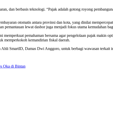
paran, dan berbasis teknologi. “Pajak adalah gotong royong pembang
ayaran otomatis antara provinsi dan kota, yang dinilai mempercepat ali
dan pemantauan lewat dasbor juga menjadi fokus utama kemudahan bagi
i memperkuat pemahaman bersama agar pengelolaan pajak makin optimal
ntuk memperkokoh kemandirian fiskal daerah.
a Ahli SmartID, Damas Dwi Anggoro, untuk berbagi wawasan terkait in
s Oka di Bintan