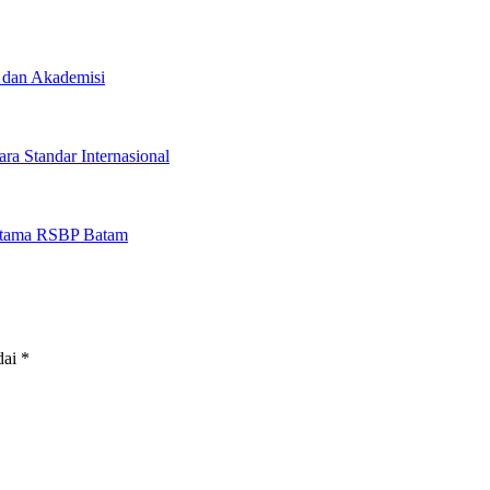
 dan Akademisi
a Standar Internasional
s Utama RSBP Batam
dai
*