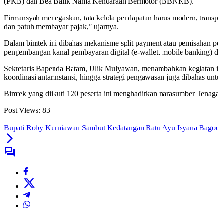
(PKB) dan Bea Balik Nama Kendaraan Bermotor (BBNKB).
Firmansyah menegaskan, tata kelola pendapatan harus modern, trans
dan patuh membayar pajak,” ujarnya.
Dalam bimtek ini dibahas mekanisme split payment atau pemisahan pemb
pengembangan kanal pembayaran digital (e-wallet, mobile banking) 
Sekretaris Bapenda Batam, Ulik Mulyawan, menambahkan kegiatan in
koordinasi antarinstansi, hingga strategi pengawasan juga dibahas u
Bimtek yang diikuti 120 peserta ini menghadirkan narasumber Tenag
Post Views:
83
Bupati Roby Kurniawan Sambut Kedatangan Ratu Ayu Isyana Bagoe