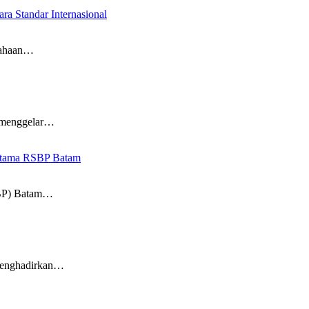
a Standar Internasional
sahaan…
 menggelar…
s Utama RSBP Batam
SBP) Batam…
menghadirkan…