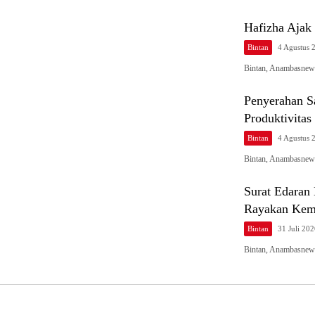
Hafizha Ajak 
Bintan
4 Agustus 
Bintan, Anambasnew
Penyerahan S
Produktivitas
Bintan
4 Agustus 
Bintan, Anambasnew
Surat Edaran
Rayakan Kem
Bintan
31 Juli 20
Bintan, Anambasnew