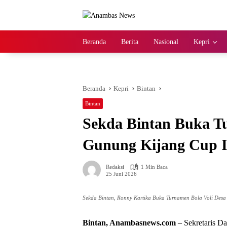
Langsung
ke
konten
Beranda
Berita
Nasional
Kepri
Beranda
Kepri
Bintan
Bintan
Sekda Bintan Buka T
Gunung Kijang Cup I
Redaksi
1 Min Baca
25 Juni 2026
Sekda Bintan, Ronny Kartika Buka Turnamen Bola Voli Desa 
Bintan, Anambasnews.com
– Sekretaris Da