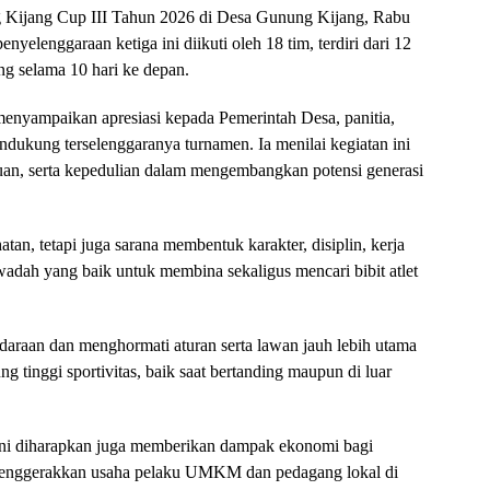
Kijang Cup III Tahun 2026 di Desa Gunung Kijang, Rabu
yelenggaraan ketiga ini diikuti oleh 18 tim, terdiri dari 12
ung selama 10 hari ke depan.
nyampaikan apresiasi kepada Pemerintah Desa, panitia,
dukung terselenggaranya turnamen. Ia menilai kegiatan ini
an, serta kepedulian dalam mengembangkan potensi generasi
an, tetapi juga sarana membentuk karakter, disiplin, kerja
 wadah yang baik untuk membina sekaligus mencari bibit atlet
araan dan menghormati aturan serta lawan jauh lebih utama
 tinggi sportivitas, baik saat bertanding maupun di luar
n ini diharapkan juga memberikan dampak ekonomi bagi
menggerakkan usaha pelaku UMKM dan pedagang lokal di