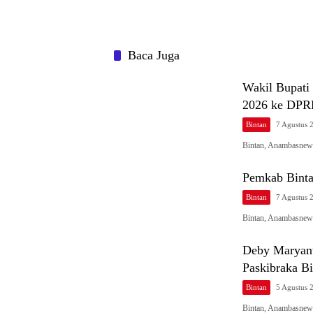
Baca Juga
Wakil Bupat
2026 ke DPR
Bintan
7 Agustus 
Bintan, Anambasnews
Pemkab Binta
Bintan
7 Agustus 
Bintan, Anambasnews
Deby Maryant
Paskibraka Bi
Bintan
5 Agustus 
Bintan, Anambasnews