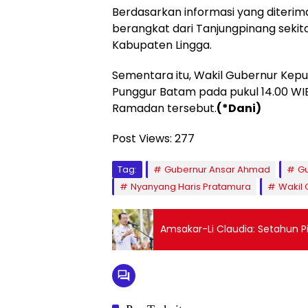
Berdasarkan informasi yang diteri
berangkat dari Tanjungpinang sekitar
Kabupaten Lingga.
Sementara itu, Wakil Gubernur Kepu
Punggur Batam pada pukul 14.00 WI
Ramadan tersebut.
(*Dani)
Post Views:
277
Tag:
Gubernur Ansar Ahmad
Gu
Nyanyang Haris Pratamura
Wakil 
Amsakar-Li Claudia: Setahun Pi