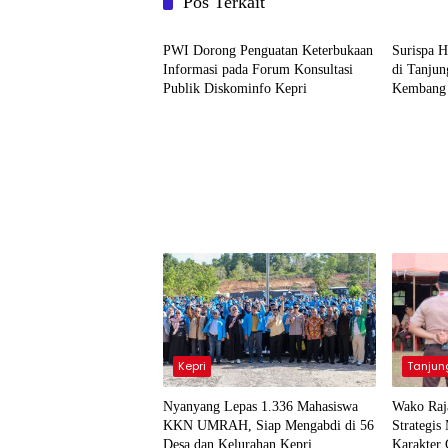
Pos Terkait
Tanjungpinang
Tanjun
PWI Dorong Penguatan Keterbukaan
Surispa 
Informasi pada Forum Konsultasi
di Tanju
Publik Diskominfo Kepri
Kembang d
Kepri
Tanjun
Nyanyang Lepas 1.336 Mahasiswa
Wako Raj
KKN UMRAH, Siap Mengabdi di 56
Strategi
Desa dan Kelurahan Kepri
Karakter