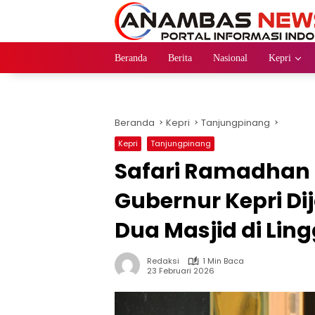
Langsung
ke
konten
Beranda
Berita
Nasional
Kepri
Beranda
Kepri
Tanjungpinang
Kepri
Tanjungpinang
Safari Ramadhan 
Gubernur Kepri D
Dua Masjid di Lin
Redaksi
1 Min Baca
23 Februari 2026