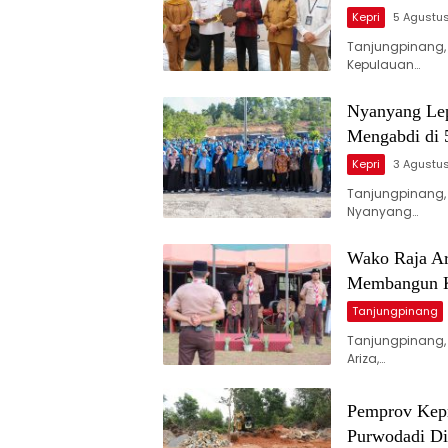
Kepri
5 Agustu
Tanjungpinang,
Kepulauan…
Nyanyang Le
Mengabdi di 
Kepri
3 Agustu
Tanjungpinang,
Nyanyang…
Wako Raja Ar
Membangun K
Tanjungpinang
Tanjungpinang,
Ariza,…
Pemprov Kepr
Purwodadi Di