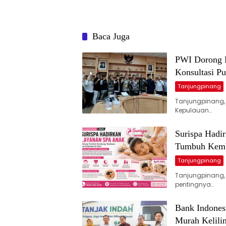
Baca Juga
PWI Dorong P
Konsultasi P
Tanjungpinang
Tanjungpinang,
Kepulauan…
Surispa Hadi
Tumbuh Kemba
Tanjungpinang
Tanjungpinang,
pentingnya…
Bank Indones
Murah Kelilin