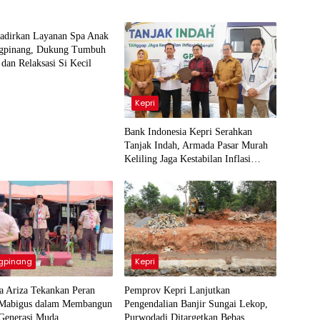
gpinang
Hadirkan Layanan Spa Anak
ngpinang, Dukung Tumbuh
an Relaksasi Si Kecil
Kepri
Bank Indonesia Kepri Serahkan
Tanjak Indah, Armada Pasar Murah
Keliling Jaga Kestabilan Inflasi
Daerah
gpinang
Kepri
a Ariza Tekankan Peran
Pemprov Kepri Lanjutkan
s Mabigus dalam Membangun
Pengendalian Banjir Sungai Lekop,
 Generasi Muda
Purwodadi Ditargetkan Bebas