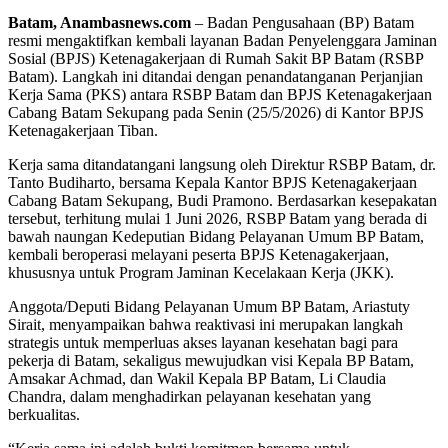
Batam, Anambasnews.com
– Badan Pengusahaan (BP) Batam
resmi mengaktifkan kembali layanan Badan Penyelenggara Jaminan
Sosial (BPJS) Ketenagakerjaan di Rumah Sakit BP Batam (RSBP
Batam). Langkah ini ditandai dengan penandatanganan Perjanjian
Kerja Sama (PKS) antara RSBP Batam dan BPJS Ketenagakerjaan
Cabang Batam Sekupang pada Senin (25/5/2026) di Kantor BPJS
Ketenagakerjaan Tiban.
Kerja sama ditandatangani langsung oleh Direktur RSBP Batam, dr.
Tanto Budiharto, bersama Kepala Kantor BPJS Ketenagakerjaan
Cabang Batam Sekupang, Budi Pramono. Berdasarkan kesepakatan
tersebut, terhitung mulai 1 Juni 2026, RSBP Batam yang berada di
bawah naungan Kedeputian Bidang Pelayanan Umum BP Batam,
kembali beroperasi melayani peserta BPJS Ketenagakerjaan,
khususnya untuk Program Jaminan Kecelakaan Kerja (JKK).
Anggota/Deputi Bidang Pelayanan Umum BP Batam, Ariastuty
Sirait, menyampaikan bahwa reaktivasi ini merupakan langkah
strategis untuk memperluas akses layanan kesehatan bagi para
pekerja di Batam, sekaligus mewujudkan visi Kepala BP Batam,
Amsakar Achmad, dan Wakil Kepala BP Batam, Li Claudia
Chandra, dalam menghadirkan pelayanan kesehatan yang
berkualitas.