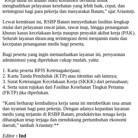
“Kerja sama ini adalah bukti komitmen bersama untuk
menghadirkan pelayanan kesehatan yang lebih baik, cepat, dan
terintegrasi bagi para pekerja dan masyarakat Batam,” ujar Ariastuty.
Lewat kemitraan ini, RSBP Batam menyediakan fasilitas lengkap
mulai dari pelayanan rawat jalan, rawat inap, hingga penanganan
khusus kasus kecelakaan kerja maupun penyakit akibat kerja (PAK).
Seluruh layanan dirancang terintegrasi demi menjamin mutu dan
kecepatan penanganan medis bagi peserta.
Bagi peserta yang ingin memanfaatkan layanan ini, persyaratan
administrasi yang diperlukan cukup mudah, yaitu:
1. Kartu peserta BPJS Ketenagakerjaan;
2. Kartu Tanda Penduduk (KTP) atau identitas sah lainnya;
3. Surat Keterangan Kecelakaan Kerja (SKKK) dari perusahaan;
4. Serta surat rujukan dari Fasilitas Kesehatan Tingkat Pertama
(FKTP) jika diperlukan.
“Kami berharap kembalinya kerja sama ini memberikan rasa aman
dan nyaman bagi para pekerja. Dengan adanya kepastian layanan
medis yang terjamin di RSBP Batam, produktivitas tenaga kerja
diharapkan tetap terjaga dan mendukung pertumbuhan ekonomi
daerah,” tambah Ariastuty.**
Editor
: Ind