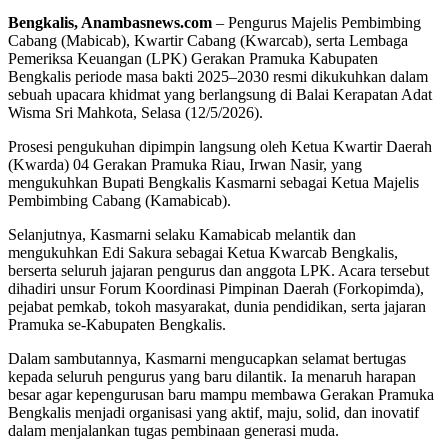
Bengkalis, Anambasnews.com
– Pengurus Majelis Pembimbing
Cabang (Mabicab), Kwartir Cabang (Kwarcab), serta Lembaga
Pemeriksa Keuangan (LPK) Gerakan Pramuka Kabupaten
Bengkalis periode masa bakti 2025–2030 resmi dikukuhkan dalam
sebuah upacara khidmat yang berlangsung di Balai Kerapatan Adat
Wisma Sri Mahkota, Selasa (12/5/2026).
Prosesi pengukuhan dipimpin langsung oleh Ketua Kwartir Daerah
(Kwarda) 04 Gerakan Pramuka Riau, Irwan Nasir, yang
mengukuhkan Bupati Bengkalis Kasmarni sebagai Ketua Majelis
Pembimbing Cabang (Kamabicab).
Selanjutnya, Kasmarni selaku Kamabicab melantik dan
mengukuhkan Edi Sakura sebagai Ketua Kwarcab Bengkalis,
berserta seluruh jajaran pengurus dan anggota LPK. Acara tersebut
dihadiri unsur Forum Koordinasi Pimpinan Daerah (Forkopimda),
pejabat pemkab, tokoh masyarakat, dunia pendidikan, serta jajaran
Pramuka se-Kabupaten Bengkalis.
Dalam sambutannya, Kasmarni mengucapkan selamat bertugas
kepada seluruh pengurus yang baru dilantik. Ia menaruh harapan
besar agar kepengurusan baru mampu membawa Gerakan Pramuka
Bengkalis menjadi organisasi yang aktif, maju, solid, dan inovatif
dalam menjalankan tugas pembinaan generasi muda.