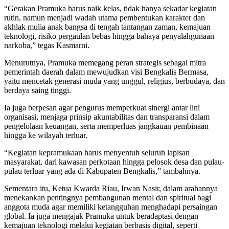
“Gerakan Pramuka harus naik kelas, tidak hanya sekadar kegiatan
rutin, namun menjadi wadah utama pembentukan karakter dan
akhlak mulia anak bangsa di tengah tantangan zaman, kemajuan
teknologi, risiko pergaulan bebas hingga bahaya penyalahgunaan
narkoba,” tegas Kasmarni.
Menurutnya, Pramuka memegang peran strategis sebagai mitra
pemerintah daerah dalam mewujudkan visi Bengkalis Bermasa,
yaitu mencetak generasi muda yang unggul, religius, berbudaya, dan
berdaya saing tinggi.
Ia juga berpesan agar pengurus memperkuat sinergi antar lini
organisasi, menjaga prinsip akuntabilitas dan transparansi dalam
pengelolaan keuangan, serta memperluas jangkauan pembinaan
hingga ke wilayah terluar.
“Kegiatan kepramukaan harus menyentuh seluruh lapisan
masyarakat, dari kawasan perkotaan hingga pelosok desa dan pulau-
pulau terluar yang ada di Kabupaten Bengkalis,” tambahnya.
Sementara itu, Ketua Kwarda Riau, Irwan Nasir, dalam arahannya
menekankan pentingnya pembangunan mental dan spiritual bagi
anggota muda agar memiliki ketangguhan menghadapi persaingan
global. Ia juga mengajak Pramuka untuk beradaptasi dengan
kemajuan teknologi melalui kegiatan berbasis digital, seperti