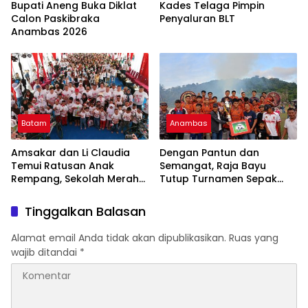
Bupati Aneng Buka Diklat
Kades Telaga Pimpin
Calon Paskibraka
Penyaluran BLT
Anambas 2026
Batam
Anambas
Amsakar dan Li Claudia
Dengan Pantun dan
Temui Ratusan Anak
Semangat, Raja Bayu
Rempang, Sekolah Merah
Tutup Turnamen Sepak
Putih Jembatan Mencapai
Bola Desa Payalaman
Mimpi
Tinggalkan Balasan
Alamat email Anda tidak akan dipublikasikan.
Ruas yang
wajib ditandai
*