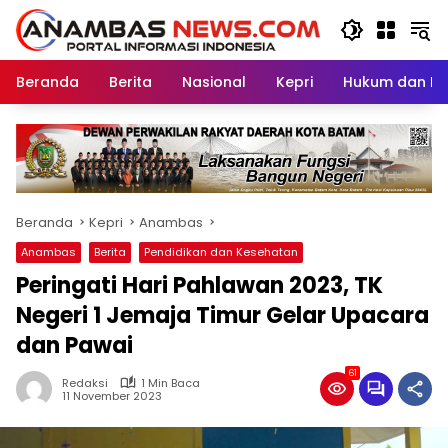
Langsung
ke
konten
Beranda
Berita
Nasional
Kepri
Hukum dan Kri
Beranda
Kepri
Anambas
Anambas
Berita
Pendidikan dan Kesehatan
Peringati Hari Pahlawan 2023, TK
Negeri 1 Jemaja Timur Gelar Upacara
dan Pawai
61
Redaksi
1 Min Baca
11 November 2023