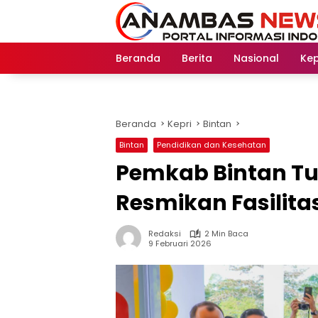
Langsung
ke
konten
Beranda
Berita
Nasional
Kep
Beranda
Kepri
Bintan
Bintan
Pendidikan dan Kesehatan
Pemkab Bintan T
Resmikan Fasilita
Redaksi
2 Min Baca
9 Februari 2026