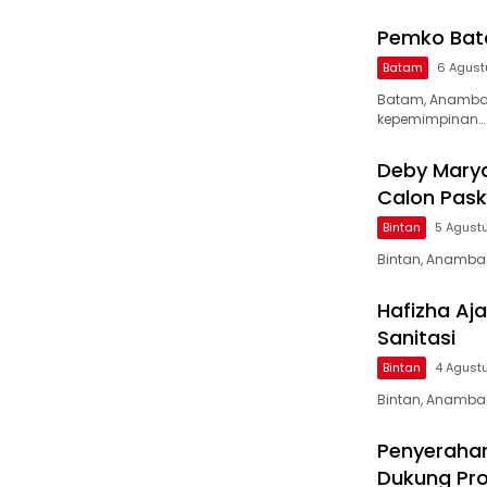
Pemko Bat
Batam
6 Agust
Batam, Anambas
kepemimpinan…
Deby Marya
Calon Pask
Bintan
5 Agust
Bintan, Anambas
Hafizha Aja
Sanitasi
Bintan
4 Agust
Bintan, Anamba
Penyerahan
Dukung Pro