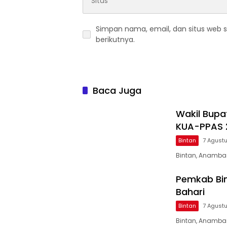
Simpan nama, email, dan situs web 
berikutnya.
Baca Juga
Wakil Bupa
KUA-PPAS 
Bintan
7 Agust
Bintan, Anambas
Pemkab Bin
Bahari
Bintan
7 Agust
Bintan, Anamba