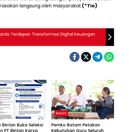
irasakan langsung oleh masyarakat.
(*Tio)
Garda Terdepan Transformasi Digital Keuangan
Batam
Bintan Buka Seleksi
Pemko Batam Petakan
n PT Bintan Karya
Kebutuhan Guru Seluruh