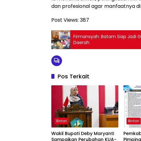
dan profesional agar manfaatnya d
Post Views:
387
Firmansyah: Batam Siap Jadi 
Daerah
Pos Terkait
Bintan
Bintan
Wakil Bupati Deby Maryanti
Pemkab 
Sampaikan Perubahan KUA-
Pimpina