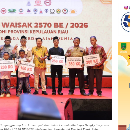
a Tanjungpinang Lis Darmansyah dan Ketua Permabudhi Kepri Hengky Suryawan
ta Waisak 2570 BE/2026 dilaksanakan Permabudhi Provinsi Kepri, Sabtu