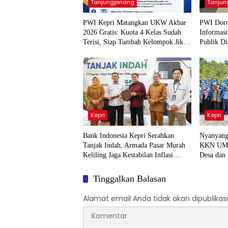
Tanjungpinang
Tanjun
PWI Kepri Matangkan UKW Akbar
PWI Doro
2026 Gratis: Kuota 4 Kelas Sudah
Informasi
Terisi, Siap Tambah Kelompok Jika
Publik D
Animo Tinggi
Kepri
Kepri
Bank Indonesia Kepri Serahkan
Nyanyang
Tanjak Indah, Armada Pasar Murah
KKN UMR
Keliling Jaga Kestabilan Inflasi
Desa dan
Daerah
Tinggalkan Balasan
Alamat email Anda tidak akan dipublikasi