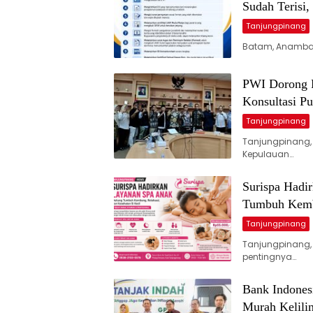
Sudah Terisi
Tanjungpinang
Batam, Anambas
PWI Dorong P
Konsultasi P
Tanjungpinang
Tanjungpinang,
Kepulauan…
Surispa Hadi
Tumbuh Kemba
Tanjungpinang
Tanjungpinang,
pentingnya…
Bank Indones
Murah Kelilin