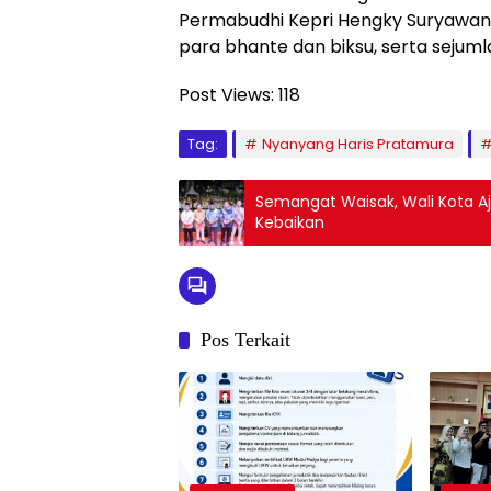
Permabudhi Kepri Hengky Suryawan, 
para bhante dan biksu, serta sejum
Post Views:
118
Tag:
Nyanyang Haris Pratamura
Semangat Waisak, Wali Kota A
Kebaikan
Pos Terkait