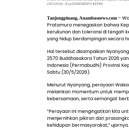
(30/5/2026). (Enji/DISKOMINFO KEPRI)
– Wa
Tanjungpinang, Anambasnews.com
Pratamura menegaskan bahwa Kepu
kerukunan dan toleransi di tengah
yang hidup berdampingan secara h
Hal tersebut disampaikan Nyanyang
2570 Buddhasakara Tahun 2026 yan
Indonesia (Permabudhi) Provinsi Kep
Sabtu (30/5/2026).
Menurut Nyanyang, perayaan Waisa
melainkan momentum untuk memperku
kebersamaan, serta semangat berb
“Perayaan ini mengingatkan kita un
menjernihkan pikiran dari prasangk
kehidupan bermasyarakat,” ujarnya.