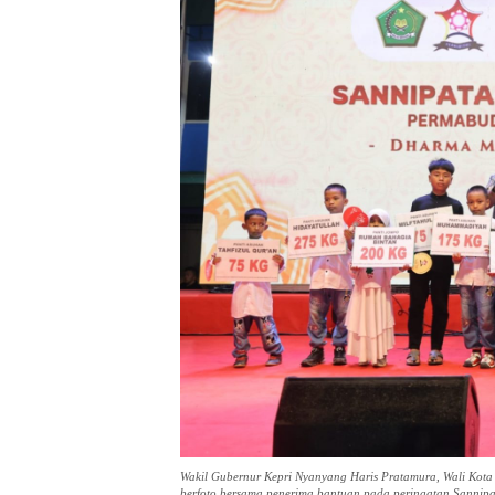
Wakil Gubernur Kepri Nyanyang Haris Pratamura, Wali Kot
berfoto bersama penerima bantuan pada peringatan Sannipa