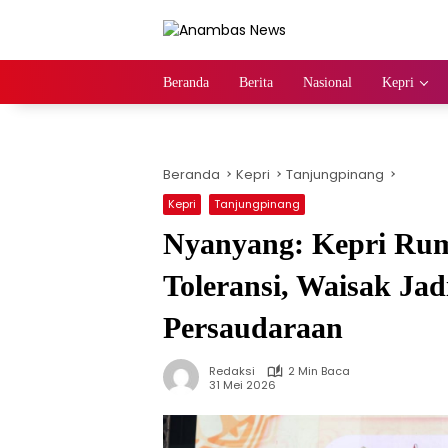
Langsung
ke
konten
Beranda
Berita
Nasional
Kepri
Beranda
Kepri
Tanjungpinang
Kepri
Tanjungpinang
Nyanyang: Kepri Ru
Toleransi, Waisak J
Persaudaraan
Redaksi
2 Min Baca
31 Mei 2026