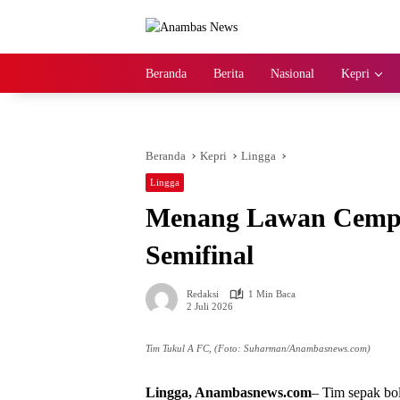
Langsung
ke
konten
Beranda
Berita
Nasional
Kepri
Beranda
Kepri
Lingga
Lingga
Menang Lawan Cempa
Semifinal
Redaksi
1 Min Baca
2 Juli 2026
Tim Tukul A FC, (Foto: Suharman/Anambasnews.com)
Lingga, Anambasnews.com
– Tim sepak bo