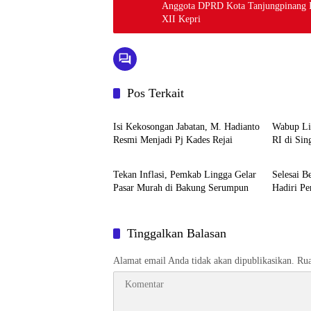
Anggota DPRD Kota Tanjungpinang I
XII Kepri
Pos Terkait
Lingga
Lingga
Isi Kekosongan Jabatan, M. Hadianto
Wabup Li
Resmi Menjadi Pj Kades Rejai
RI di Sin
Lingga
Lingga
Tekan Inflasi, Pemkab Lingga Gelar
Selesai B
Pasar Murah di Bakung Serumpun
Hadiri P
Tinggalkan Balasan
Alamat email Anda tidak akan dipublikasikan.
Rua