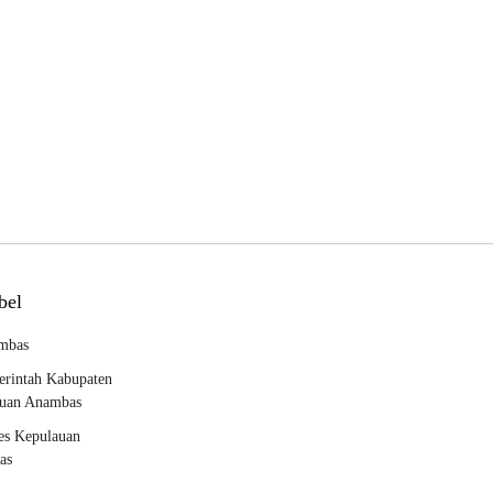
bel
mbas
rintah Kabupaten
uan Anambas
es Kepulauan
as