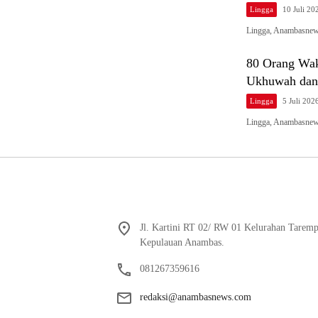
Lingga
10 Juli 20
Lingga, Anambasnews
80 Orang Wak
Ukhuwah dan 
Lingga
5 Juli 202
Lingga, Anambasnew
Jl. Kartini RT 02/ RW 01 Kelurahan Tarem
Kepulauan Anambas.
081267359616
redaksi@anambasnews.com