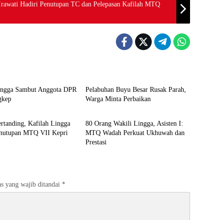
rawati Hadiri Penutupan TC dan Pelepasan Kafilah MTQ
Lingga
ngga Sambut Anggota DPR
Pelabuhan Buyu Besar Rusak Parah,
gkep
Warga Minta Perbaikan
Lingga
ertanding, Kafilah Lingga
80 Orang Wakili Lingga, Asisten I:
enutupan MTQ VII Kepri
MTQ Wadah Perkuat Ukhuwah dan
Prestasi
s yang wajib ditandai
*