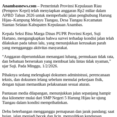
Anambasnews.com
– Pemerintah Provinsi Kepulauan Riau
(Pemprov Kepri) telah menyiapkan anggaran Rp2 miliar dalam
APBD Tahun 2026 untuk memperbaiki jalan penghubung Harung
Hijau–Kampung Melayu Tiangau, Desa Tiangau Kecamatan
Siantan Selatan Kabupaten Kepulauan Anambas.
Kepala Seksi Bina Marga Dinas PUPR Provinsi Kepri, Suji
Hartano, mengungkapkan bahwa survei terhadap kondisi jalan telah
dilakukan pada tahun lalu, yang menunjukkan kerusakan parah
yang mengganggu aktivitas masyarakat.
“Anggaran diperuntukkan menangani lubang, permukaan tidak rata,
dan bebatuan berserakan yang membuat lalu lintas tidak nyaman,”
ujar Suji. Pada Minggu, 1/2/2026.
Pihaknya sedang melengkapi dokumen administrasi, perencanaan
teknis, dan dokumen lelang sebelum memulai pekerjaan fisik,
dengan tujuan memastikan pelaksanaan sesuai aturan.
Pantauan media dilapangan, menunjukkan jalan sepanjang hampir
dua kilometer mulai dari SMP Negeri 5 Harung Hijau ke ujung
Tiangau dalam kondisi memprihatinkan.
Debu beterbangan mengganggu pernapasan dan jarak pandang; saat
hujan, jalan menjadi becek dan licin, menyulitkan kendaraan