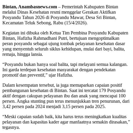
Bintan, Anambasnews.com
– Pemerintah Kabupaten Bintan
melalui Dinas Kesehatan resmi menggelar Gerakan Aktifkan
Posyandu Tahun 2026 di Posyandu Mawar, Desa Sri Bintan,
Kecamatan Teluk Sebong, Rabu (15/4/2026).
Kegiatan ini dibuka oleh Ketua Tim Pembina Posyandu Kabupaten
Bintan, Hafizha Rahmadhani Putri, bertujuan mengoptimalkan
peran posyandu sebagai ujung tombak pelayanan kesehatan dasar
yang menyentuh seluruh siklus kehidupan, mulai dari bayi, balita,
remaja, hingga lansia.
“Posyandu bukan hanya soal balita, tapi melayani semua kalangan.
Ini garda terdepan kesehatan masyarakat dengan pendekatan
promotif dan preventif,” ujar Hafizha.
Dalam kesempatan tersebut, ia juga memaparkan capaian positif
pembangunan kesehatan di Bintan. Saat ini tercatat 179 Posyandu
aktif dengan cakupan pelayanan ibu dan anak yang mencapai 100
persen. Angka stunting pun terus menunjukkan tren penurunan, dari
3,42 persen pada 2024 menjadi 3,15 persen pada 2025.
“Meski capaian sudah baik, kita harus terus meningkatkan kualitas
pelayanan dan kapasitas kader agar manfaatnya semakin dirasakan,”
tegasnya.