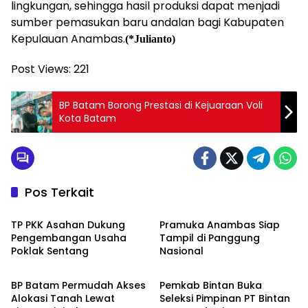
lingkungan, sehingga hasil produksi dapat menjadi
sumber pemasukan baru andalan bagi Kabupaten
Kepulauan Anambas.
(*Julianto)
Post Views:
221
BP Batam Borong Prestasi di Kejuaraan Voli
Kota Batam
Pos Terkait
Asahan
Anambas
TP PKK Asahan Dukung
Pramuka Anambas Siap
Pengembangan Usaha
Tampil di Panggung
Poklak Sentang
Nasional
Batam
Bintan
BP Batam Permudah Akses
Pemkab Bintan Buka
Alokasi Tanah Lewat
Seleksi Pimpinan PT Bintan