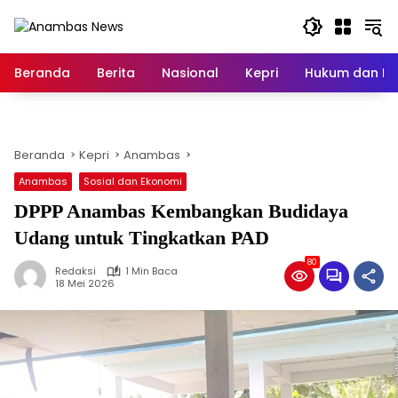
Langsung
ke
konten
Beranda
Berita
Nasional
Kepri
Hukum dan Kri
Beranda
Kepri
Anambas
Anambas
Sosial dan Ekonomi
DPPP Anambas Kembangkan Budidaya
Udang untuk Tingkatkan PAD
80
Redaksi
1 Min Baca
18 Mei 2026