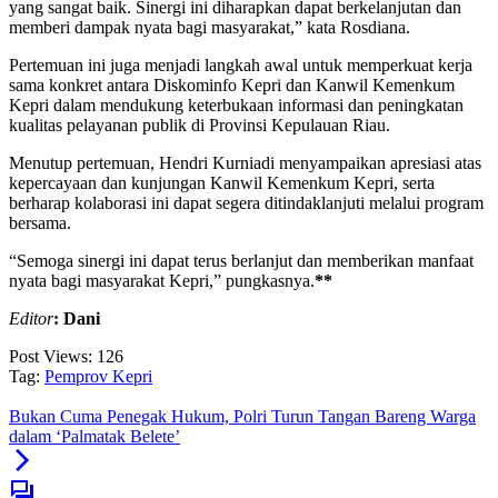
yang sangat baik. Sinergi ini diharapkan dapat berkelanjutan dan
memberi dampak nyata bagi masyarakat,” kata Rosdiana.
Pertemuan ini juga menjadi langkah awal untuk memperkuat kerja
sama konkret antara Diskominfo Kepri dan Kanwil Kemenkum
Kepri dalam mendukung keterbukaan informasi dan peningkatan
kualitas pelayanan publik di Provinsi Kepulauan Riau.
Menutup pertemuan, Hendri Kurniadi menyampaikan apresiasi atas
kepercayaan dan kunjungan Kanwil Kemenkum Kepri, serta
berharap kolaborasi ini dapat segera ditindaklanjuti melalui program
bersama.
“Semoga sinergi ini dapat terus berlanjut dan memberikan manfaat
nyata bagi masyarakat Kepri,” pungkasnya.
**
Editor
: Dani
Post Views:
126
Tag:
Pemprov Kepri
Bukan Cuma Penegak Hukum, Polri Turun Tangan Bareng Warga
dalam ‘Palmatak Belete’