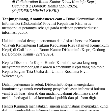
di Collaboration Room Kantor Dinas Kominfo Kepri,
Gedung B 2 Dompak, Kamis (22/1/2026).
(Enji/DISKOMINFO KEPRI)
Tanjungpinang, Anambasnews.com
– Dinas Komunikasi dan
Informatika (Diskominfo) Provinsi Kepulauan Riau terus
memperkuat perannya sebagai garda terdepan penyebarluasan
informasi publik.
Hal ini ditandai dengan pertemuan dan diskusi bersama Kantor
Wilayah Kementerian Hukum Kepulauan Riau (Kanwil Kemenkum
Kepri) di Collaboration Room Kantor Diskominfo Kepri, Gedung
B2 Dompak, Kamis (22/1/2026).
Kepala Diskominfo Kepri, Hendri Kurniadi, secara langsung
menyambut rombongan Kanwil Kemenkum Kepri yang dipimpin
Kepala Bagian Tata Usaha dan Umum, Rosdiana Elvin
Walewangko.
Dalam pertemuan tersebut, Diskominfo Kepri menegaskan
komitmennya untuk mendorong penyebarluasan informasi hukum
yang lebih luas, akurat, dan mudah dipahami oleh masyarakat
melalui berbagai kanal komunikasi publik dan platform digital.
Hendri Kurniadi mengatakan, sinergi antarinstansi merupakan kunci
dalam menghadirkan informasi yang terpadu dan tepat sasaran