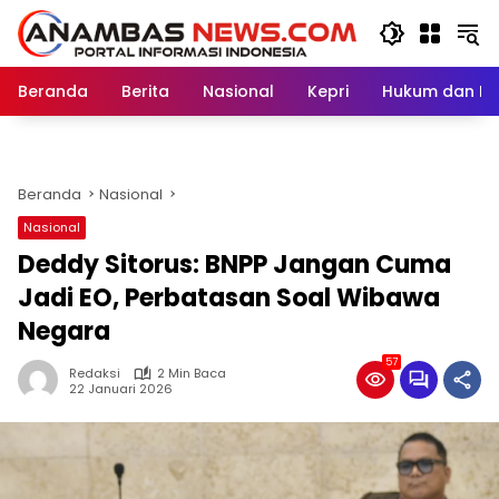
Langsung
ke
konten
Beranda
Berita
Nasional
Kepri
Hukum dan Kri
Beranda
Nasional
Nasional
Deddy Sitorus: BNPP Jangan Cuma
Jadi EO, Perbatasan Soal Wibawa
Negara
57
Redaksi
2 Min Baca
22 Januari 2026