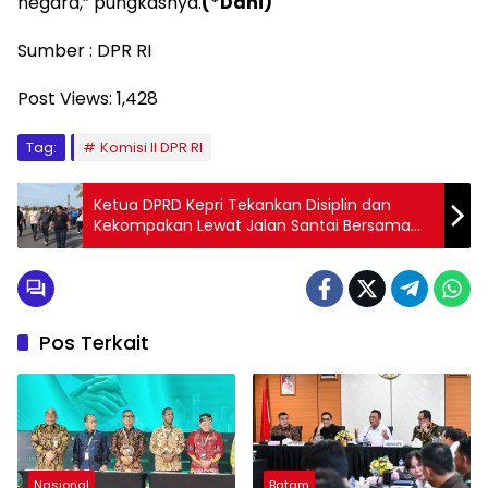
negara,” pungkasnya.
(*Dani)
Sumber : DPR RI
Post Views:
1,428
Tag:
Komisi II DPR RI
Ketua DPRD Kepri Tekankan Disiplin dan
Kekompakan Lewat Jalan Santai Bersama
Jajaran
Pos Terkait
Nasional
Batam