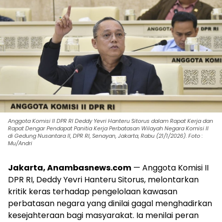
Anggota Komisi II DPR RI Deddy Yevri Hanteru Sitorus dalam Rapat Kerja dan
Rapat Dengar Pendapat Panitia Kerja Perbatasan Wilayah Negara Komisi II
di Gedung Nusantara II, DPR RI, Senayan, Jakarta, Rabu (21/1/2026). Foto :
Mu/Andri
Jakarta, Anambasnews.com
— Anggota Komisi II
DPR RI, Deddy Yevri Hanteru Sitorus, melontarkan
kritik keras terhadap pengelolaan kawasan
perbatasan negara yang dinilai gagal menghadirkan
kesejahteraan bagi masyarakat. Ia menilai peran