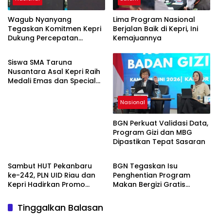
Wagub Nyanyang
Lima Program Nasional
Tegaskan Komitmen Kepri
Berjalan Baik di Kepri, Ini
Dukung Percepatan
Kemajuannya
Nasional
Eliminasi Kusta Nasional
Siswa SMA Taruna
Nusantara Asal Kepri Raih
Medali Emas dan Special
Award di Ajang Inovasi
Internasional Jepang
Nasional
BGN Perkuat Validasi Data,
Program Gizi dan MBG
Dipastikan Tepat Sasaran
Nasional
Nasional
Sambut HUT Pekanbaru
BGN Tegaskan Isu
ke-242, PLN UID Riau dan
Penghentian Program
Kepri Hadirkan Promo
Makan Bergizi Gratis
Tambah Daya Diskon 50
adalah Hoaks, Layanan
Persen
Tetap Berjalan Normal
Tinggalkan Balasan