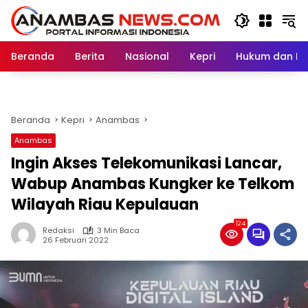
Langsung
ke
konten
Beranda
Berita
Nasional
Kepri
Hukum dan Kri
Beranda
Kepri
Anambas
Anambas
Ingin Akses Telekomunikasi Lancar,
Wabup Anambas Kungker ke Telkom
Wilayah Riau Kepulauan
124
Redaksi
3 Min Baca
26 Februari 2022