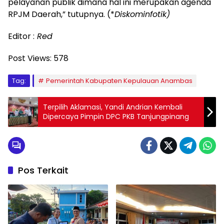
pelayanan publik dimana hal ini merupakan agenda
RPJM Daerah,” tutupnya. (*
Diskominfotik)
Editor :
Red
Post Views:
578
Tag:
Pemerintah Kabupaten Kepulauan Anambas
Terpilih Aklamasi, Yandi Andrian Kembali
Dipercaya Pimpin DPC PKB Tanjungpinang
Pos Terkait