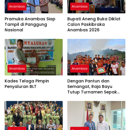
Anambas
Anambas
Pramuka Anambas Siap
Bupati Aneng Buka Diklat
Tampil di Panggung
Calon Paskibraka
Nasional
Anambas 2026
Anambas
Anambas
Kades Telaga Pimpin
Dengan Pantun dan
Penyaluran BLT
Semangat, Raja Bayu
Tutup Turnamen Sepak
Bola Desa Payalaman