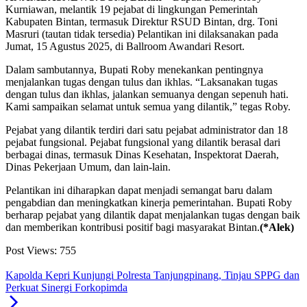
Kurniawan, melantik 19 pejabat di lingkungan Pemerintah
Kabupaten Bintan, termasuk Direktur RSUD Bintan, drg. Toni
Masruri (tautan tidak tersedia) Pelantikan ini dilaksanakan pada
Jumat, 15 Agustus 2025, di Ballroom Awandari Resort.
Dalam sambutannya, Bupati Roby menekankan pentingnya
menjalankan tugas dengan tulus dan ikhlas. “Laksanakan tugas
dengan tulus dan ikhlas, jalankan semuanya dengan sepenuh hati.
Kami sampaikan selamat untuk semua yang dilantik,” tegas Roby.
Pejabat yang dilantik terdiri dari satu pejabat administrator dan 18
pejabat fungsional. Pejabat fungsional yang dilantik berasal dari
berbagai dinas, termasuk Dinas Kesehatan, Inspektorat Daerah,
Dinas Pekerjaan Umum, dan lain-lain.
Pelantikan ini diharapkan dapat menjadi semangat baru dalam
pengabdian dan meningkatkan kinerja pemerintahan. Bupati Roby
berharap pejabat yang dilantik dapat menjalankan tugas dengan baik
dan memberikan kontribusi positif bagi masyarakat Bintan.
(*Alek)
Post Views:
755
Kapolda Kepri Kunjungi Polresta Tanjungpinang, Tinjau SPPG dan
Perkuat Sinergi Forkopimda