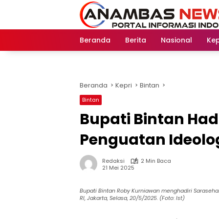
Langsung
ke
konten
Beranda
Berita
Nasional
Kep
Beranda
Kepri
Bintan
Bintan
Bupati Bintan Had
Penguatan Ideolog
Redaksi
2 Min Baca
21 Mei 2025
Bupati Bintan Roby Kurniawan menghadiri Saraseha
RI, Jakarta, Selasa, 20/5/2025. (Foto: Ist)