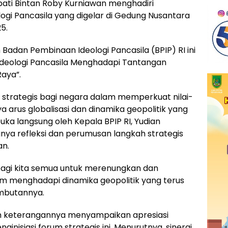
pati Bintan Roby Kurniawan menghadiri
ogi Pancasila yang digelar di Gedung Nusantara
5.
Badan Pembinaan Ideologi Pancasila (BPIP) RI ini
eologi Pancasila Menghadapi Tantangan
Raya”.
trategis bagi negara dalam memperkuat nilai-
a arus globalisasi dan dinamika geopolitik yang
uka langsung oleh Kepala BPIP RI, Yudian
ya refleksi dan perumusan langkah strategis
n.
bagi kita semua untuk merenungkan dan
m menghadapi dinamika geopolitik yang terus
ambutannya.
am keterangannya menyampaikan apresiasi
nginisiasi forum strategis ini. Menurutnya, sinergi