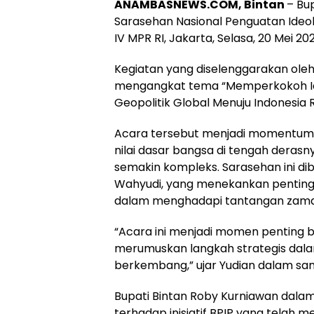
ANAMBASNEWS.COM, Bintan
– Bu
Sarasehan Nasional Penguatan Ideol
IV MPR RI, Jakarta, Selasa, 20 Mei 202
Kegiatan yang diselenggarakan oleh 
mengangkat tema “Memperkokoh Id
Geopolitik Global Menuju Indonesia 
Acara tersebut menjadi momentum s
nilai dasar bangsa di tengah derasny
semakin kompleks. Sarasehan ini dib
Wahyudi, yang menekankan pentingn
dalam menghadapi tantangan zama
“Acara ini menjadi momen penting 
merumuskan langkah strategis dala
berkembang,” ujar Yudian dalam s
Bupati Bintan Roby Kurniawan dal
terhadap inisiatif BPIP yang telah me