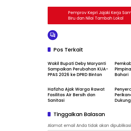
Pemprov Kepri Jajaki Kerja Sa
Biru dan Nilai Tambah Lokal
Pos Terkait
Bintan
Bintan
Wakil Bupati Deby Maryanti
Pemkab 
Sampaikan Perubahan KUA-
Pimpina
PPAS 2026 ke DPRD Bintan
Bahari
Bintan
Bintan
Hafizha Ajak Warga Rawat
Penyer
Fasilitas Air Bersih dan
Perikan
Sanitasi
Dukung 
Nelaya
Tinggalkan Balasan
Alamat email Anda tidak akan dipublikasi