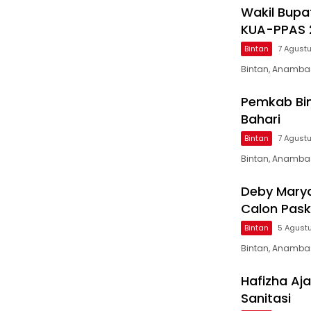
Wakil Bupa
KUA-PPAS 
Bintan
7 Agust
Bintan, Anambas
Pemkab Bin
Bahari
Bintan
7 Agust
Bintan, Anamba
Deby Marya
Calon Pask
Bintan
5 Agust
Bintan, Anambas
Hafizha Aja
Sanitasi