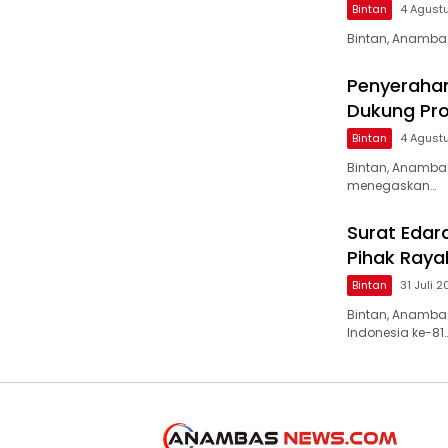
Bintan
4 Agust
Bintan, Anamba
Penyerahan
Dukung Pro
Bintan
4 Agust
Bintan, Anamba
menegaskan…
Surat Edar
Pihak Ray
Bintan
31 Juli 
Bintan, Anamba
Indonesia ke-81