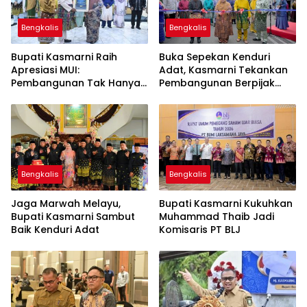
Bengkalis
Bengkalis
Bupati Kasmarni Raih
Buka Sepekan Kenduri
Apresiasi MUI:
Adat, Kasmarni Tekankan
Pembangunan Tak Hanya
Pembangunan Berpijak
Fisik, Juga Nilai Agama
Budaya
Bengkalis
Bengkalis
Jaga Marwah Melayu,
Bupati Kasmarni Kukuhkan
Bupati Kasmarni Sambut
Muhammad Thaib Jadi
Baik Kenduri Adat
Komisaris PT BLJ