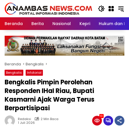
Langsung
ke
konten
Beranda
Berita
Nasional
Kepri
Hukum dan Kri
Beranda
Bengkalis
Bengkalis
Infotorial
Bengkalis Pimpin Perolehan
Responden IHaI Riau, Bupati
Kasmarni Ajak Warga Terus
Berpartisipasi
10
Redaksi
2 Min Baca
1 Juli 2026