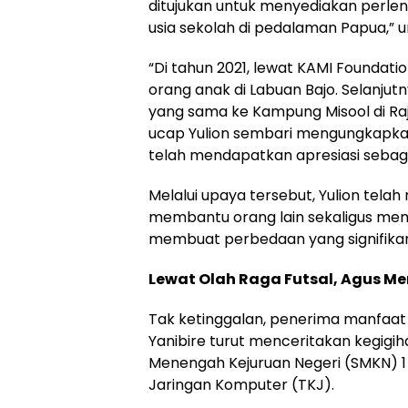
ditujukan untuk menyediakan perleng
usia sekolah di pedalaman Papua,” ur
“Di tahun 2021, lewat KAMI Foundati
orang anak di Labuan Bajo. Selanjut
yang sama ke Kampung Misool di Raj
ucap Yulion sembari mengungkapkan
telah mendapatkan apresiasi sebag
Melalui upaya tersebut, Yulion tel
membantu orang lain sekaligus mem
membuat perbedaan yang signifikan
Lewat Olah Raga Futsal, Agus Me
Tak ketinggalan, penerima manfaat
Yanibire turut menceritakan kegig
Menengah Kejuruan Negeri (SMKN) 1 
Jaringan Komputer (TKJ).