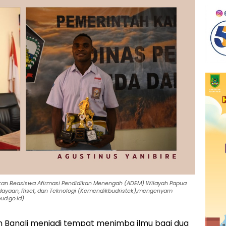
tkan Beasiswa Afirmasi Pendidikan Menengah (ADEM) Wilayah Papua
udayaan, Riset, dan Teknologi (Kemendikbudristek),mengenyam
ud.go.id)
Bangli menjadi tempat menimba ilmu bagi dua