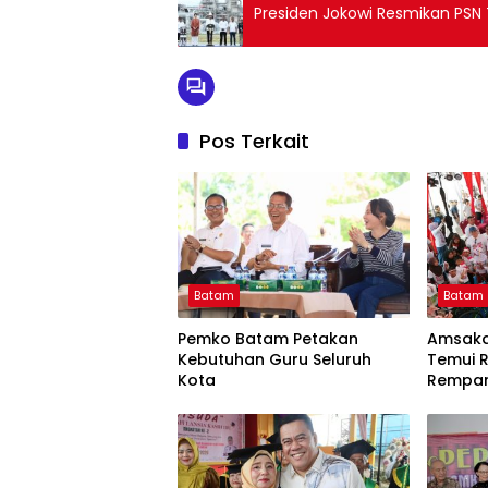
Presiden Jokowi Resmikan PSN T
Pos Terkait
Batam
Batam
Pemko Batam Petakan
Amsakar
Kebutuhan Guru Seluruh
Temui 
Kota
Rempan
Putih 
Mimpi