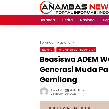
Langsung
ke
konten
Beranda
Berita
Nasional
Kep
Beranda
Nasional
Nasional
Pendidikan dan Kesehatan
Beasiswa ADEM W
Generasi Muda Pa
Gemilang
Redaksi
4 Min Baca
25 November 2023