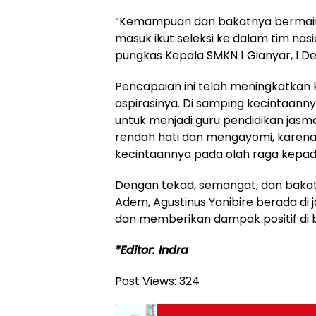
“Kemampuan dan bakatnya bermain o
masuk ikut seleksi ke dalam tim nasi
pungkas Kepala SMKN 1 Gianyar, I Dew
Pencapaian ini telah meningkatkan
aspirasinya. Di samping kecintaann
untuk menjadi guru pendidikan jasma
rendah hati dan mengayomi, karen
kecintaannya pada olah raga kepa
Dengan tekad, semangat, dan bakat
Adem, Agustinus Yanibire berada di 
dan memberikan dampak positif di b
*Editor: Indra
Post Views:
324