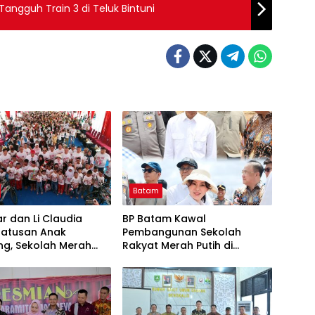
angguh Train 3 di Teluk Bintuni
Batam
 dan Li Claudia
BP Batam Kawal
Ratusan Anak
Pembangunan Sekolah
g, Sekolah Merah
Rakyat Merah Putih di
Jembatan Mencapai
Rempang, Ditarget Selesai
2028