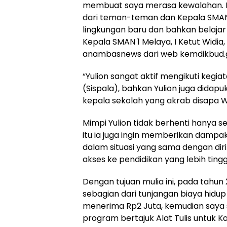
membuat saya merasa kewalahan. N
dari teman-teman dan Kepala SMAN 
lingkungan baru dan bahkan belajar 
Kepala SMAN 1 Melaya, I Ketut Widia
anambasnews dari web kemdikbud.go.
“Yulion sangat aktif mengikuti kegi
(Sispala), bahkan Yulion juga didapuk
kepala sekolah yang akrab disapa W
Mimpi Yulion tidak berhenti hanya s
itu ia juga ingin memberikan dampa
dalam situasi yang sama dengan dir
akses ke pendidikan yang lebih tingg
Dengan tujuan mulia ini, pada tahun
sebagian dari tunjangan biaya hidup
menerima Rp2 Juta, kemudian saya 
program bertajuk Alat Tulis untuk