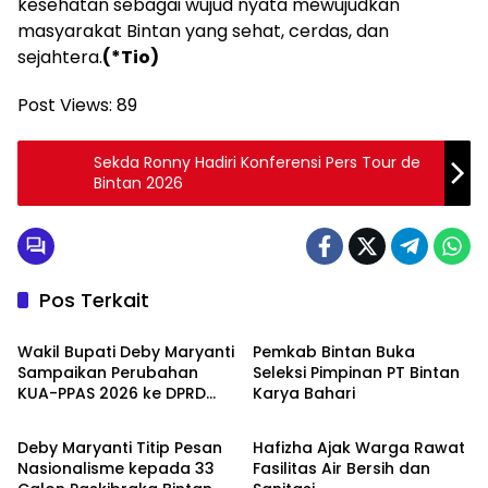
kesehatan sebagai wujud nyata mewujudkan
masyarakat Bintan yang sehat, cerdas, dan
sejahtera.
(*Tio)
Post Views:
89
Sekda Ronny Hadiri Konferensi Pers Tour de
Bintan 2026
Pos Terkait
Bintan
Bintan
Wakil Bupati Deby Maryanti
Pemkab Bintan Buka
Sampaikan Perubahan
Seleksi Pimpinan PT Bintan
KUA-PPAS 2026 ke DPRD
Karya Bahari
Bintan
Bintan
Bintan
Deby Maryanti Titip Pesan
Hafizha Ajak Warga Rawat
Nasionalisme kepada 33
Fasilitas Air Bersih dan