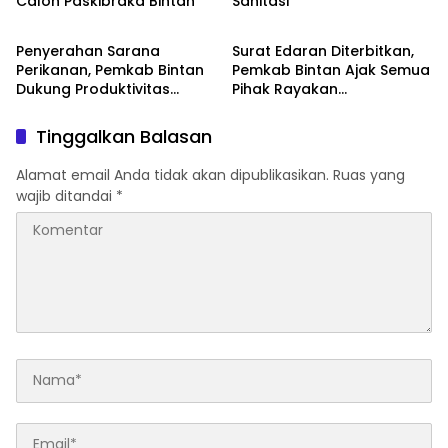
Calon Paskibraka Bintan
Sanitasi
Bintan
Bintan
Penyerahan Sarana
Surat Edaran Diterbitkan,
Perikanan, Pemkab Bintan
Pemkab Bintan Ajak Semua
Dukung Produktivitas
Pihak Rayakan
Nelayan
Kemerdekaan
Tinggalkan Balasan
Alamat email Anda tidak akan dipublikasikan.
Ruas yang
wajib ditandai
*