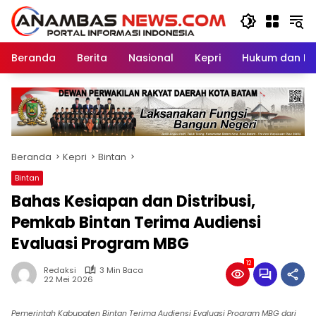
Langsung
ke
konten
Beranda
Berita
Nasional
Kepri
Hukum dan Kri
Beranda
Kepri
Bintan
Bintan
Bahas Kesiapan dan Distribusi,
Pemkab Bintan Terima Audiensi
Evaluasi Program MBG
12
Redaksi
3 Min Baca
22 Mei 2026
Pemerintah Kabupaten Bintan Terima Audiensi Evaluasi Program MBG dari