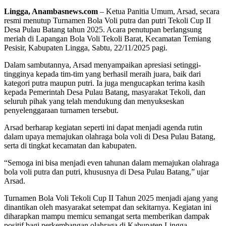
Lingga, Anambasnews.com
– Ketua Panitia Umum, Arsad, secara
resmi menutup Turnamen Bola Voli putra dan putri Tekoli Cup II
Desa Pulau Batang tahun 2025. Acara penutupan berlangsung
meriah di Lapangan Bola Voli Tekoli Barat, Kecamatan Temiang
Pesisir, Kabupaten Lingga, Sabtu, 22/11/2025 pagi.
Dalam sambutannya, Arsad menyampaikan apresiasi setinggi-
tingginya kepada tim-tim yang berhasil meraih juara, baik dari
kategori putra maupun putri. Ia juga mengucapkan terima kasih
kepada Pemerintah Desa Pulau Batang, masyarakat Tekoli, dan
seluruh pihak yang telah mendukung dan menyukseskan
penyelenggaraan turnamen tersebut.
Arsad berharap kegiatan seperti ini dapat menjadi agenda rutin
dalam upaya memajukan olahraga bola voli di Desa Pulau Batang,
serta di tingkat kecamatan dan kabupaten.
“Semoga ini bisa menjadi even tahunan dalam memajukan olahraga
bola voli putra dan putri, khususnya di Desa Pulau Batang,” ujar
Arsad.
Turnamen Bola Voli Tekoli Cup II Tahun 2025 menjadi ajang yang
dinantikan oleh masyarakat setempat dan sekitarnya. Kegiatan ini
diharapkan mampu memicu semangat serta memberikan dampak
positif bagi perkembangan olahraga di Kabupaten Lingga.