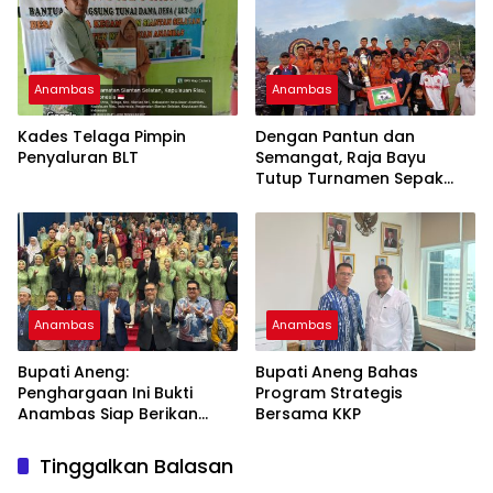
Anambas
Anambas
Kades Telaga Pimpin
Dengan Pantun dan
Penyaluran BLT
Semangat, Raja Bayu
Tutup Turnamen Sepak
Bola Desa Payalaman
Anambas
Anambas
Bupati Aneng:
Bupati Aneng Bahas
Penghargaan Ini Bukti
Program Strategis
Anambas Siap Berikan
Bersama KKP
Pelayanan Terbaik
Tinggalkan Balasan