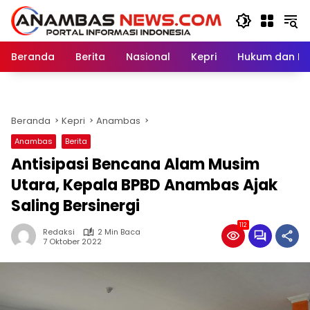
Langsung
ke
konten
Beranda
Berita
Nasional
Kepri
Hukum dan Kri
Beranda
Kepri
Anambas
Anambas
Berita
Antisipasi Bencana Alam Musim
Utara, Kepala BPBD Anambas Ajak
Saling Bersinergi
112
Redaksi
2 Min Baca
7 Oktober 2022