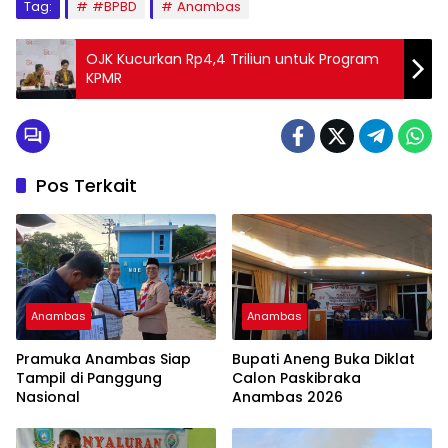
Tag:
#BPBD
Anambas
OJK Kucurkan Rp4,4 Triliun untuk Program
KPMR
Pos Terkait
Anambas
Anambas
Pramuka Anambas Siap
Bupati Aneng Buka Diklat
Tampil di Panggung
Calon Paskibraka
Nasional
Anambas 2026