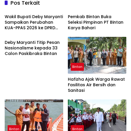
Pos Terkait
Bintan
Bintan
Wakil Bupati Deby Maryanti
Pemkab Bintan Buka
Sampaikan Perubahan
Seleksi Pimpinan PT Bintan
KUA-PPAS 2026 ke DPRD
Karya Bahari
Bintan
Bintan
Deby Maryanti Titip Pesan
Nasionalisme kepada 33
Calon Paskibraka Bintan
Bintan
Hafizha Ajak Warga Rawat
Fasilitas Air Bersih dan
Sanitasi
Bintan
Bintan