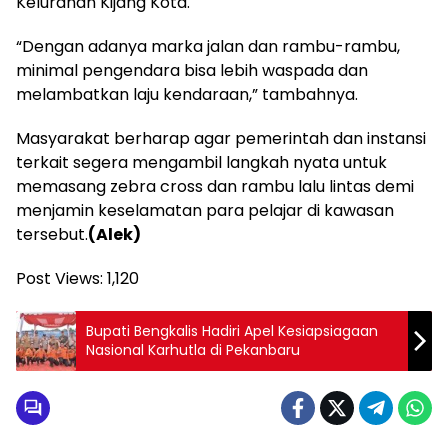
Kelurahan Kijang Kota.
“Dengan adanya marka jalan dan rambu-rambu,
minimal pengendara bisa lebih waspada dan
melambatkan laju kendaraan,” tambahnya.
Masyarakat berharap agar pemerintah dan instansi
terkait segera mengambil langkah nyata untuk
memasang zebra cross dan rambu lalu lintas demi
menjamin keselamatan para pelajar di kawasan
tersebut.
(Alek)
Post Views:
1,120
Bupati Bengkalis Hadiri Apel Kesiapsiagaan
Nasional Karhutla di Pekanbaru