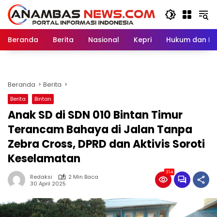
Langsung
ke
konten
Beranda
Berita
Nasional
Kepri
Hukum dan Kri
Beranda
Berita
Berita
Bintan
Anak SD di SDN 010 Bintan Timur
Terancam Bahaya di Jalan Tanpa
Zebra Cross, DPRD dan Aktivis Soroti
Keselamatan
314
Redaksi
2 Min Baca
30 April 2025