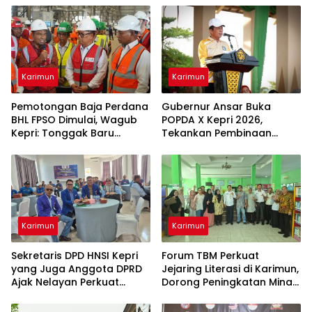
Karimun
Karimun
Pemotongan Baja Perdana
Gubernur Ansar Buka
BHL FPSO Dimulai, Wagub
POPDA X Kepri 2026,
Kepri: Tonggak Baru
Tekankan Pembinaan
Industri Migas Nasional
Karakter dan Sportivitas
Atlet Pelajar
Karimun
Karimun
Sekretaris DPD HNSI Kepri
Forum TBM Perkuat
yang Juga Anggota DPRD
Jejaring Literasi di Karimun,
Ajak Nelayan Perkuat
Dorong Peningkatan Minat
Persatuan dan
Baca Masyarakat
Kesejahteraan