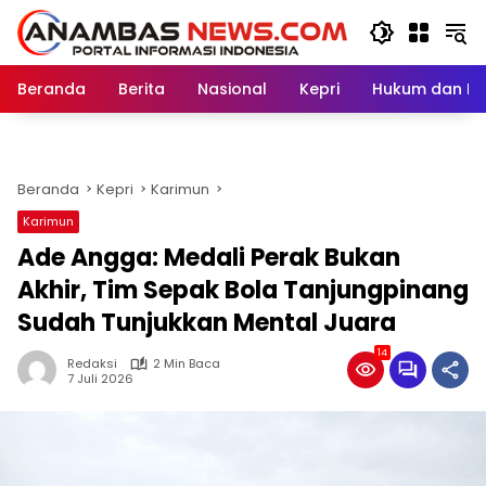
Langsung
ke
konten
Beranda
Berita
Nasional
Kepri
Hukum dan Kri
Beranda
Kepri
Karimun
Karimun
Ade Angga: Medali Perak Bukan
Akhir, Tim Sepak Bola Tanjungpinang
Sudah Tunjukkan Mental Juara
14
Redaksi
2 Min Baca
7 Juli 2026