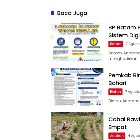
Baca Juga
BP Batam 
Sistem Digi
Batam
7 Agust
Batam, Anamba
menghadirkan…
Pemkab Bin
Bahari
Bintan
7 Agust
Bintan, Anamba
Cabai Rawi
Empat
Asahan
4 Agus