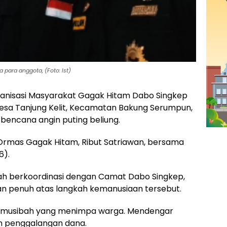
para anggota, (Foto: Ist)
anisasi Masyarakat Gagak Hitam Dabo Singkep
sa Tanjung Kelit, Kecamatan Bakung Serumpun,
bencana angin puting beliung.
a Ormas Gagak Hitam, Ribut Satriawan, bersama
6).
ah berkoordinasi dengan Camat Dabo Singkep,
n penuh atas langkah kemanusiaan tersebut.
as musibah yang menimpa warga. Mendengar
an penggalangan dana.