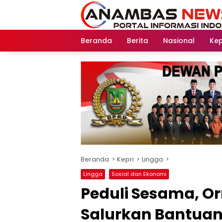
Langsung
ke
konten
Beranda
Berita
Nasional
Kep
Beranda
Kepri
Lingga
Lingga
Sosial dan Ekonomi
Peduli Sesama, O
Salurkan Bantuan 