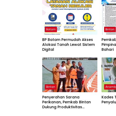
Batam
Bintan
BP Batam Permudah Akses
Pemkab 
Alokasi Tanah Lewat Sistem
Pimpina
Digital
Bahari
Bintan
Anamb
Penyerahan Sarana
Kades 
Perikanan, Pemkab Bintan
Penyalu
Dukung Produktivitas
Nelayan