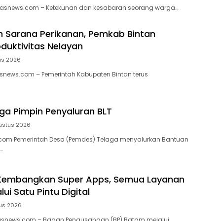
asnews.com – Ketekunan dan kesabaran seorang warga…
 Sarana Perikanan, Pemkab Bintan
duktivitas Nelayan
us 2026
snews.com – Pemerintah Kabupaten Bintan terus
ga Pimpin Penyaluran BLT
ustus 2026
m Pemerintah Desa (Pemdes) Telaga menyalurkan Bantuan
…
Kembangkan Super Apps, Semua Layanan
ui Satu Pintu Digital
us 2026
snews.com – Badan Pengusahaan (BP) Batam melalui…