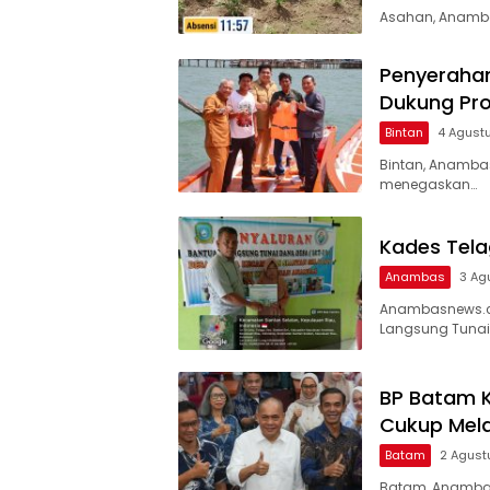
Asahan, Anamb
Penyerahan
Dukung Pro
Bintan
4 Agust
Bintan, Anamba
menegaskan…
Kades Tela
Anambas
3 Ag
Anambasnews.co
Langsung Tunai
BP Batam 
Cukup Melal
Batam
2 Agust
Batam, Anamba