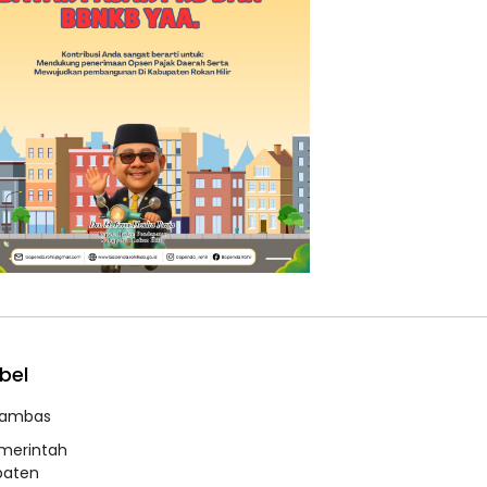
bel
ambas
merintah
paten