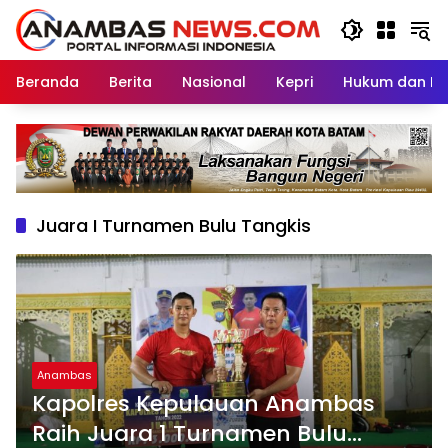
Langsung
ke
konten
Beranda
Berita
Nasional
Kepri
Hukum dan Kri
Juara I Turnamen Bulu Tangkis
Anambas
Kapolres Kepulauan Anambas
Raih Juara 1 Turnamen Bulu