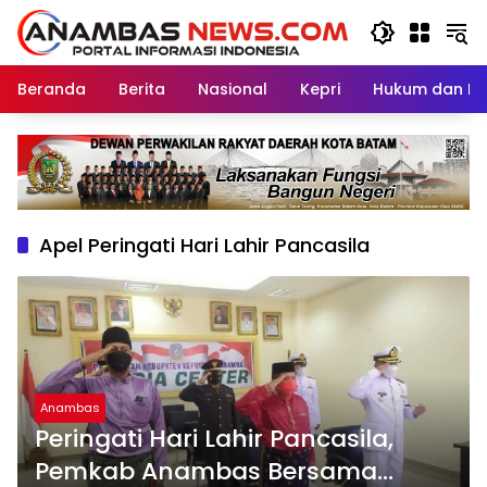
Langsung
ke
konten
Beranda
Berita
Nasional
Kepri
Hukum dan Kri
Apel Peringati Hari Lahir Pancasila
Anambas
Peringati Hari Lahir Pancasila,
Pemkab Anambas Bersama